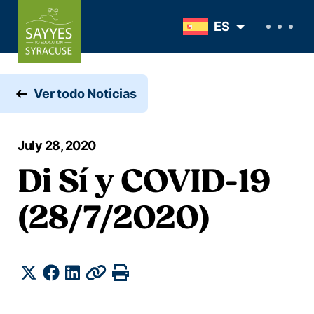
Skip to content
ES
Ver todo Noticias
July 28, 2020
Di Sí y COVID-19
(28/7/2020)
Compartir
Twitter
Facebook
LinkedIn
Copiar
Imprimir