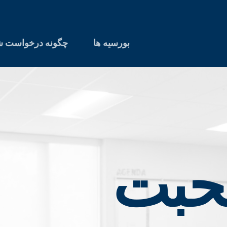
بورسیه ها
چگونه درخواست ش
صحبت