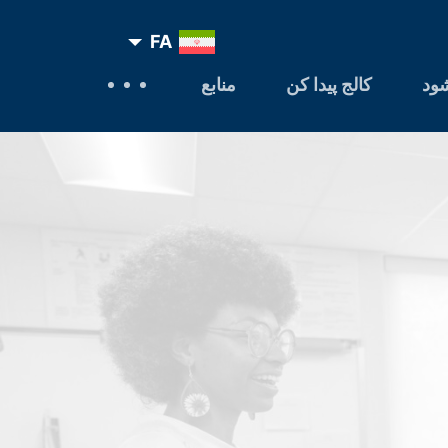
FA
ود
کالج پیدا کن
منابع