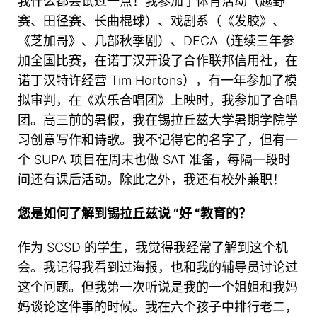
我什么都尝试过一点！我参加了体育活动（越野
赛、田径赛、长曲棍球）、戏剧系（《发胶》、
《芝加哥》、几部秋季剧）、DECA（连续三年参
加全国比赛，在诺丁汉开设了合作联邦信用社，在
诺丁汉特许经营 Tim Hortons），有一年参加了模
拟审判，在《欢乐合唱团》上映时，我参加了合唱
团。高三前的暑假，我在锡拉丘兹大学暑期学院学
习创意写作和诗歌。我不记得它的名字了，但有一
个 SUPA 项目在周末也做 SAT 准备，每隔一段时
间还有课后活动。除此之外，我还有校外兼职！
您是如何了解到锡拉丘兹说 “好 “教育的？
作为 SCSD 的学生，我觉得我经常了解到这个机
会。我记得我看到过海报，也和我的辅导员讨论过
这个问题。但我第一次听说是我的一个姐姐和我妈
妈谈论这件事的时候。我在六个孩子中排行老二，