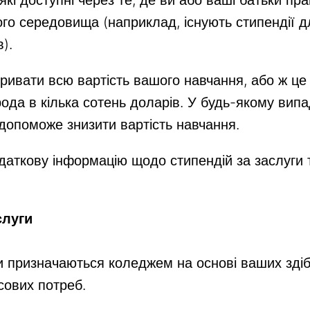
еякі доступні через те, де ви або ваші батьки пр
ого середовища (наприклад, існують стипендії д
).
ривати всю вартість вашого навчання, або ж це
ода в кілька сотень доларів. У будь-якому випа
 допоможе знизити вартість навчання.
аткову інформацію щодо стипендій за заслуги 
слуги
ги призначаються коледжем на основі ваших здіб
сових потреб.