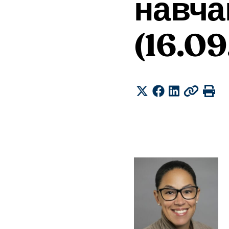
навча
(16.09
Share
Twitter
Facebook
LinkedIn
Copy
Pr