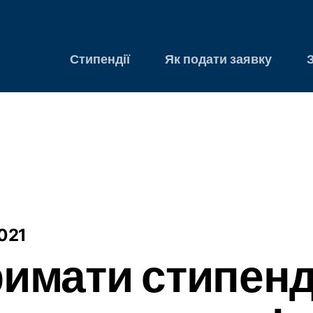
Стипендії
Як подати заявку
2021
римати стипенд