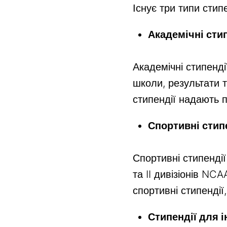
Існує три типи стипе
Академічні стип
Академічні стипенді
школи, результати т
стипендії надають 
Спортивні стип
Спортивні стипенді
та II дивізіонів NC
спортивні стипендії
Стипендії для 