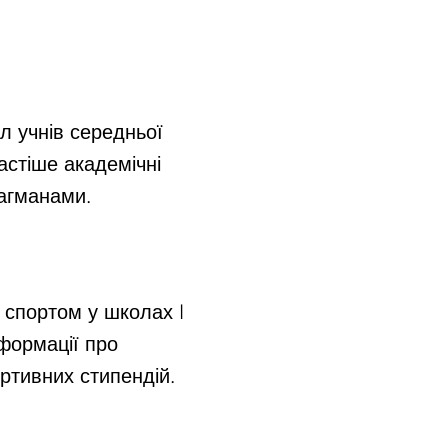
л учнів середньої
астіше академічні
лагманами.
 спортом у школах I
нформації про
ортивних стипендій.