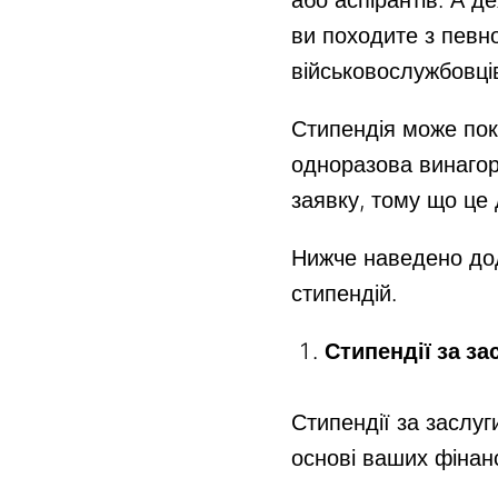
або аспірантів. А д
ви походите з певн
військовослужбовців
Стипендія може пок
одноразова винагор
заявку, тому що це
Нижче наведено дод
стипендій.
Стипендії за за
Стипендії за заслу
основі ваших фінан