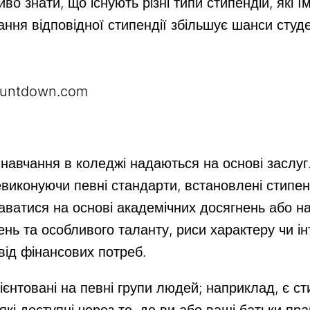
о знати, що існують різні типи стипендій, які ї
ння відповідної стипендії збільшує шанси студе
ountdown.com
 навчання в коледжі надаються на основі заслуг.
виконуючи певні стандарти, встановлені стипенд
аватися на основі академічних досягнень або н
нь та особливого таланту, риси характеру чи ін
від фінансових потреб.
ієнтовані на певні групи людей; наприклад, є ст