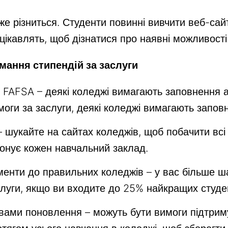
же різниться. Студенти повинні вивчити веб-сай
х цікавлять, щоб дізнатися про наявні можливості
ання стипендій за заслуги
у FAFSA – деякі коледжі вимагають заповнення 
оги за заслуги, деякі коледжі вимагають запов
 шукайте на сайтах коледжів, щоб побачити всі
понує кожен навчальний заклад.
енти до правильних коледжів – у вас більше ш
слуги, якщо ви входите до 25% найкращих студен
вами поновлення – можуть бути вимоги підтрим