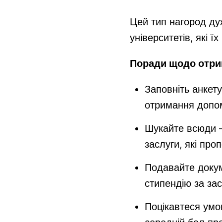
Цей тип нагород ду
університетів, які ї
Поради щодо отрим
Заповніть анкет
отримання допом
Шукайте всюди –
заслуги, які про
Подавайте докум
стипендію за за
Поцікавтеся умо