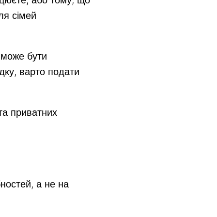
ацюєте, або тому, що
ля сімей
 може бути
дку, варто подати
та приватних
ностей, а не на