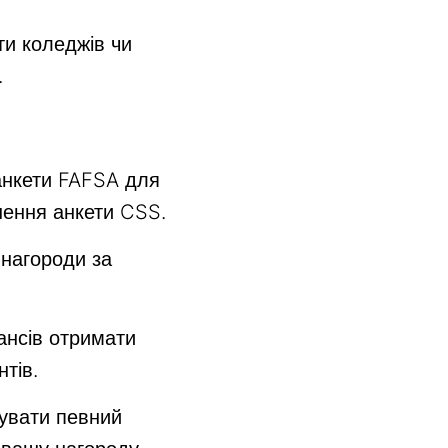
ти коледжів чи
.
анкети FAFSA для
нення анкети CSS.
 нагороди за
ансів отримати
тів.
увати певний