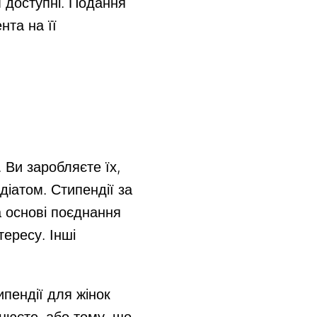
м доступні. Подання
нта на її
 Ви заробляєте їх,
іатом. Стипендії за
а основі поєднання
тересу. Інші
ипендії для жінок