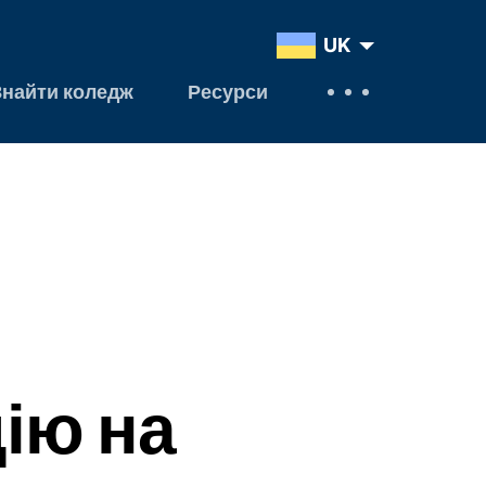
UK
Знайти коледж
Ресурси
ію на