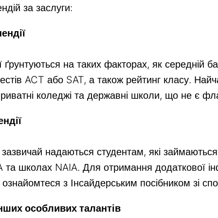
ндій за заслуги:
ендії
ї ґрунтуються на таких факторах, як середній ба
естів ACT або SAT, а також рейтинг класу. Найч
приватні коледжі та державні школи, що не є ф
ендії
ї зазвичай надаються студентам, які займаються
AA та школах NAIA. Для отримання додаткової і
, ознайомтеся з Інсайдерським посібником зі сп
інших особливих талантів