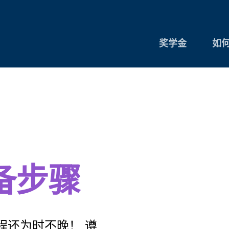
奖学金
如
备步骤
程还为时不晚！ 遵