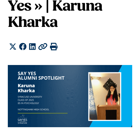
Yes » | Karuna
Kharka
Share
Twitter
Facebook
LinkedIn
Copy
Print