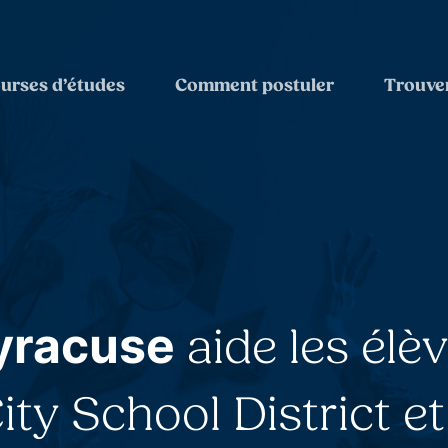
urses d’études
Comment postuler
Trouver
yracuse
aide les élè
ty School District et