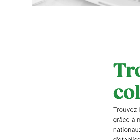
Tr
co
Trouvez 
grâce à n
nationaux
d’établi