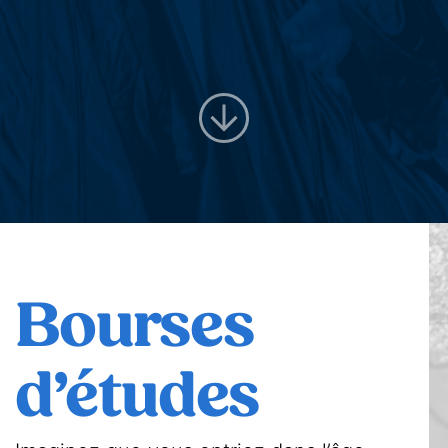
Scroll
Bourses
d’études