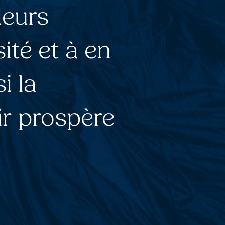
leurs
sité et à en
i la
ir prospère