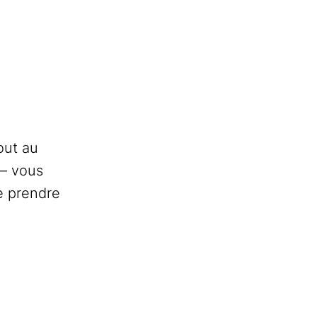
out au
 – vous
de prendre