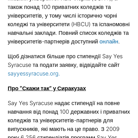
також понад 100 приватних коледжів та
університетів, у тому числі історично чорні
коледжі та університети (HBCU) та іспаномовні
навчальні заклади. Повний список коледжів та
університетів-партнерів доступний
онлайн
.
Щоб дізнатися більше про стипендії Say Yes
Syracuse та подати заявку, відвідайте сайт
sayyessyracuse.org.
Про “Скажи так” у Сиракузах
Say Yes Syracuse надає стипендії на повне
навчання від понад 100 державних і приватних
коледжів та університетів-партнерів для
випускників, які мають на це право. З 2009
року 6 256 стипендіатів програми Say Yes