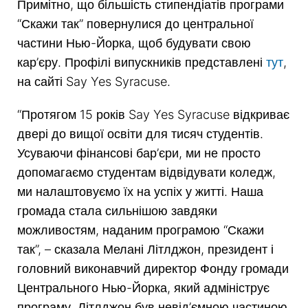
Примітно, що більшість стипендіатів програми
“Скажи так” повернулися до центральної
частини Нью-Йорка, щоб будувати свою
кар’єру. Профілі випускників представлені
тут
,
на сайті Say Yes Syracuse.
“Протягом 15 років Say Yes Syracuse відкриває
двері до вищої освіти для тисяч студентів.
Усуваючи фінансові бар’єри, ми не просто
допомагаємо студентам відвідувати коледж,
ми налаштовуємо їх на успіх у житті. Наша
громада стала сильнішою завдяки
можливостям, наданим програмою “Скажи
так”, – сказала Мелані Літлджон, президент і
головний виконавчий директор Фонду громади
Центрального Нью-Йорка, який адмініструє
програму. Літлджон був невід’ємною частиною