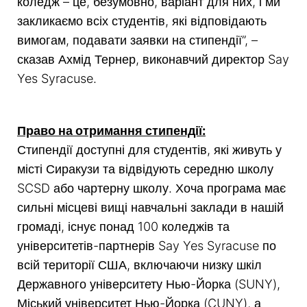
коледж – це, безумовно, варіант для них, і ми
закликаємо всіх студентів, які відповідають
вимогам, подавати заявки на стипендії”, –
сказав Ахмід Тернер, виконавчий директор Say
Yes Syracuse.
Право на отримання стипендії:
Стипендії доступні для студентів, які живуть у
місті Сиракузи та відвідують середню школу
SCSD або чартерну школу. Хоча програма має
сильні місцеві вищі навчальні заклади в нашій
громаді, існує понад 100 коледжів та
університетів-партнерів Say Yes Syracuse по
всій території США, включаючи низку шкіл
Державного університету Нью-Йорка (SUNY),
Міський університет Нью-Йорка (CUNY), а