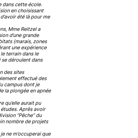
re dans cette école.
sion en choisissant
 d’avoir été là pour me
ans, Mme Reitzel a
ion d’une grande
itats (marais, zones
uérant une expérience
le terrain dans le
i se déroulent dans
n des sites
également effectué des
 du campus dont je
 de la plongée en apnée
e qu’elle aurait pu
 études. Après avoir
ivision “Pêche” du
tain nombre de projets
 je ne m’occuperai que