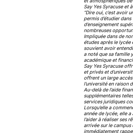
et atmosphériques de l
Say Yes Syracuse et à l
“Dire oui, c’est avoir 
permis d’étudier dans 
d’enseignement supérie
nombreuses opportuni
Impliquée dans de nom
études après le lycée 
souvient avoir entendu
a noté que sa famille 
académique et financi
Say Yes Syracuse offr
et privés et d’univers
offrent un large accès
l’université en raison
Au-delà de l’aide fina
supplémentaires telles
services juridiques co
Lorsqu’elle a commenc
année de lycée, elle 
l’aider à réaliser ses 
arrivée sur le campus 
immédiatement rappelé 