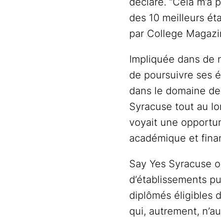
déclaré. “Cela m’a 
des 10 meilleurs ét
par College Magazin
Impliquée dans de n
de poursuivre ses ét
dans le domaine des
Syracuse tout au lo
voyait une opportun
académique et finan
Say Yes Syracuse o
d’établissements pu
diplômés éligibles d
qui, autrement, n’au