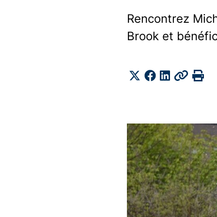
Rencontrez Micha
Brook et bénéfic
Share
Twitter
Facebook
LinkedIn
Copy
Pr