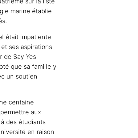
atrième sur la liste
gie marine établie
és.
l était impatiente
 et ses aspirations
er de Say Yes
oté que sa famille y
ec un soutien
une centaine
r permettre aux
 à des étudiants
université en raison