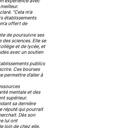
son expérience avec
meilleur.
claré. “Cela m’a
urs établissements
m’a offert de
nte de poursuivre ses
e des sciences. Elle se
ollège et de lycée, et
tudes avec un soutien
tablissements publics
scrire. Ces bourses
e permettre d’aller à
ressources
anté mentale et des
nt supérieur.
ndant sa dernière
 réputé qui pourrait
cherchait. Dès son
e lui ont
e loin de chez elle.