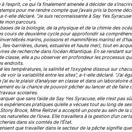
 à l’esprit, ce qui l’a finalement amenée à décider de s’inscri
ongtemps pour me rendre compte que j’avais pris la bonne déci
, a-t-elle déclaré. “Je suis reconnaissante à Say Yes Syracuse
 de mon parcours.
 bases de la biologie, de la physique et de la chimie des océ
s cours de deuxième cycle pour approfondir sa compréhens
(invertébrés marins, poissons et mammifères marins) et d’hab
, îles-barrières, dunes, estuaires et haute mer), tout en acq
ires de recherche dans l’océan Atlantique. En se rendant sur 
e classe, elle a pu observer en profondeur les processus qu
s endroits.
 les températures, la salinité et l’oxygène dissous sur chacu
de voir la variabilité entre les sites”, a-t-elle déclaré. “J’ai 
j’ai eu le plaisir d’analyser en classe et dans un laboratoire
galement eu la chance de pouvoir pêcher au lancer et de faire
ravaux scolaires.
arquer que sans l’aide de Say Yes Syracuse, elle n’est pas sûr
es expériences pratiques qu’elle a vécues tout au long de ses
Stony Brook, Mme Reitzel a accepté un poste au sein de la d
s naturelles de l’Iowa. Elle travaillera à la gestion d’un cer
heries dans six comtés de l’État.
sent que travailler dans le secteur de la pêche signifie que