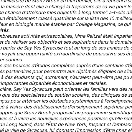
’université de Stony Brook en mai dernier, elle a réfléchi à 
a manière dont elle a changé la trajectoire de sa vie pour le 
une chance d’atteindre mes objectifs à long terme”, a-t-elle dé
un établissement classé quatrième sur la liste des 10 meille
ur en biologie marine établie par College Magazine, ce qui 
tés.
breuses activités extrascolaires, Mme Reitzel était impatie
et de réaliser ses objectifs et ses aspirations dans le domain
 parler de Say Yes Syracuse tout au long de ses années de c
y voyait une opportunité extraordinaire de poursuivre ses é
er continu.
e des bourses d’études complètes auprès d’une centaine d’é
ités partenaires pour permettre aux diplômés éligibles de s’in
 à des étudiants qui, autrement, n’auraient peut-être pas pu s
 d’importantes disparités économiques et raciales.
ncière, Say Yes Syracuse peut orienter les familles vers des 
 que des spécialistes du soutien scolaire, des cliniques de s
nçus pour atténuer les obstacles systémiques à l’enseigneme
é à visiter des établissements d’enseignement supérieur pe
a appris que Stony Brook proposait un programme scientifique
rêves et à vivre les nouvelles expériences positives qu’elle re
de Long Island, dans l’État de New York, l’aspect et l’ambianc
la ville de Syracuse, lui donnant l’impression d’être chez ell