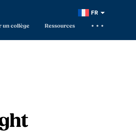
FR
 un collège
Ressources
ight