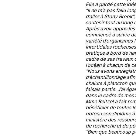
Elle a gardé cette idée
“Il ne m’a pas fallu l
d’aller à Stony Brook”
soutenir tout au long
Après avoir appris les
commencé à suivre de
variété d’organismes 
intertidales rocheuses
pratique à bord de nav
cadre de ses travaux d
l’océan à chacun de ce
“Nous avons enregistré
d’échantillonnage afin 
chaluts à plancton que 
faisais partie. J’ai é
dans le cadre de mes t
Mme Reitzel a fait rem
bénéficier de toutes l
obtenu son diplôme à 
ministère des ressource
de recherche et de pêc
“Bien que beaucoup pen