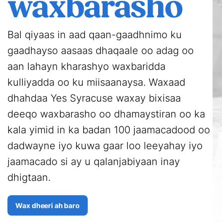
waxbarasho
Bal qiyaas in aad qaan-gaadhnimo ku
gaadhayso aasaas dhaqaale oo adag oo
aan lahayn kharashyo waxbaridda
kulliyadda oo ku miisaanaysa. Waxaad
dhahdaa Yes Syracuse waxay bixisaa
deeqo waxbarasho oo dhamaystiran oo ka
kala yimid in ka badan 100 jaamacadood oo
dadwayne iyo kuwa gaar loo leeyahay iyo
jaamacado si ay u qalanjabiyaan inay
dhigtaan.
Wax dheeri ah baro