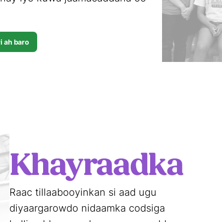
i ah baro
Khayraadka
Raac tillaabooyinkan si aad ugu
diyaargarowdo nidaamka codsiga