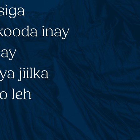
siga
kooda inay
 ay
a jiilka
o leh