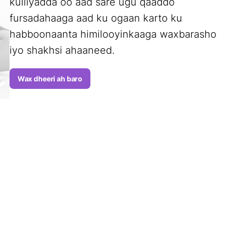
kulliyadda oo aad sare ugu qaaddo
fursadahaaga aad ku ogaan karto ku
habboonaanta himilooyinkaaga waxbarasho
iyo shakhsi ahaaneed.
Wax dheeri ah baro