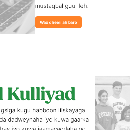
mustaqbal guul leh.
Wax dheeri ah baro
l Kulliyad
ugsiga kugu habboon liiskayaga
ada dadweynaha iyo kuwa gaarka
ahay iyo kuwa jaamacaddaha oo