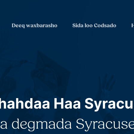
Deeq waxbarasho
Sida loo Codsado
H
hahdaa Haa Syracu
aa degmada Syracuse