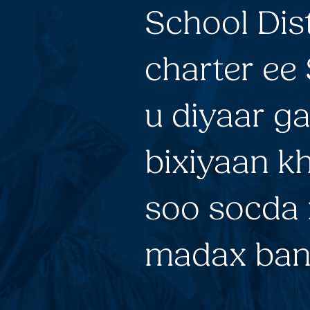
School Dis
charter ee
u diyaar g
bixiyaan kh
soo socda 
madax ban