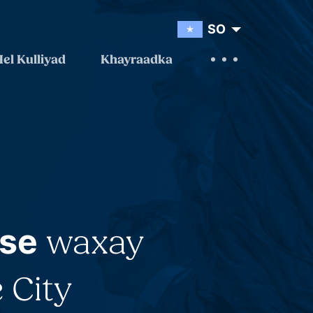
SO
el Kulliyad
Khayraadka
se
waxay
 City