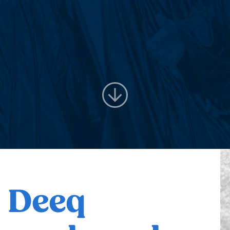
Scroll
Deeq