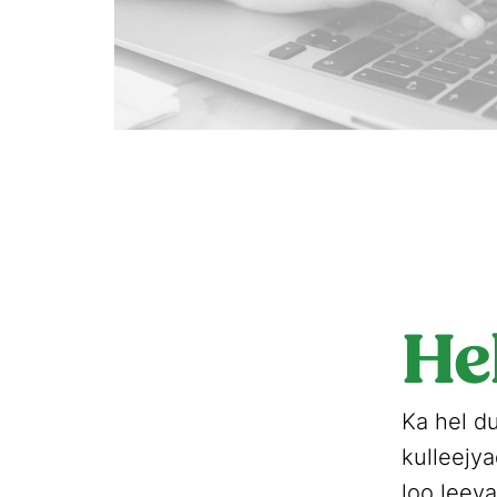
He
Ka hel d
kulleejy
loo leey