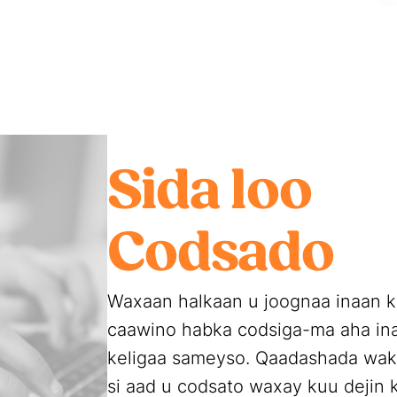
Sida loo
Codsado
Waxaan halkaan u joognaa inaan 
caawino habka codsiga-ma aha in
keligaa sameyso. Qaadashada wakh
si aad u codsato waxay kuu dejin 