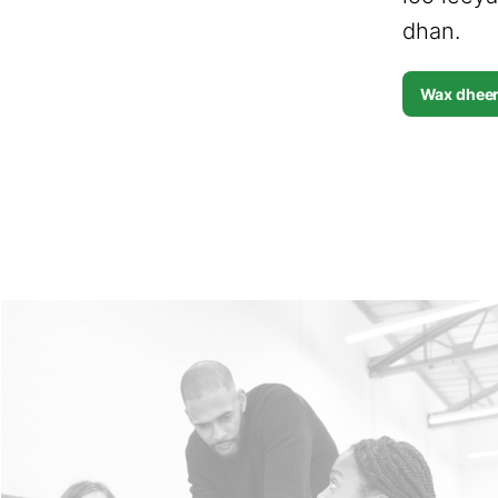
dhan.
Wax dheer