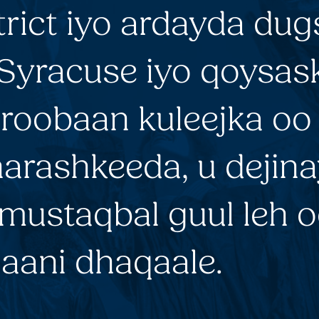
trict iyo ardayda dug
 Syracuse iyo qoysas
aroobaan kuleejka oo
arashkeeda, u dejinay
mustaqbal guul leh o
aani dhaqaale.