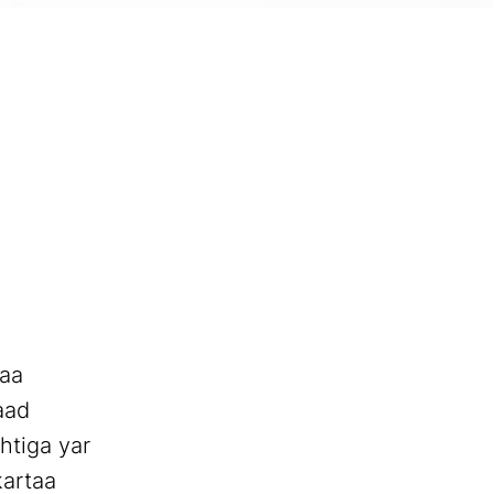
kaa
aad
tiga yar
kartaa